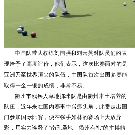
中国队带队教练刘国强和刘云英对队员们的表
现给予了高度评价，他们表示，这次比赛面对的是
亚洲乃至世界顶尖的队伍，中国队首次出国参赛能
取得一金一银的成绩，非常不易。
衢州市残疾人草地掷球队是由衢州本土培养的
队伍，近年来在国内赛事中崭露头角，此番走出国
门参加国际比赛，便在强手如林的赛场上大放异
彩，用实力诠释了“南孔圣地，衢州有礼”的拼搏精