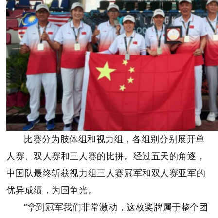
比赛分为肢体组和视力组，各组别分别展开单
人赛、双人赛和三人赛的比拼。经过五天的角逐，
中国队最终斩获视力组三人赛冠军和双人赛亚军的
优异成绩，为国争光。
“拿到冠军我们非常激动，这枚奖牌属于整个团