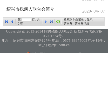
绍兴市残疾人联合会简介
2020- 04- 07
第
页 / 共
检索到
0
条记录，显示
0
页
第
0
条 - 第
0
条记录
Copyright @ 2013-2014 绍兴残疾人联合会 版权所有 浙ICP备
05001334号-1
地址：绍兴市城南东光路127号 电话：0575-88375005 电子邮件：
sx_bgs@zjcl.com.cn
浙公网安备 33060202000416号