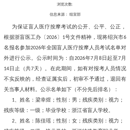
浏览次数:
信息来源： 组宣部
为保证盲人医疗按摩考试的公开、公平、公正，
根据浙盲医工办〔
〕
号文件精神，现将
绍兴
市
2026
1
6
名报名参加
年全国盲人医疗按摩人员考试名单对
2026
外进行公示。公示时间为：自
年
月
日起至
月
2026
7
8
7
日止（共
天）。在此期间，如有对报考人员情况
14
7
不实反映的，经查证属实后，初审不予通过，退回有
关当事人材料。公示名单如下（不分先后排名）：
、姓名：梁幸煜；性别：男；残疾类别：视力；
1
残疾等级：一级；毕业学校：
浙江省盲人学校。
、姓名：陈佳瑶；性别：女；残疾类别：视力；
2