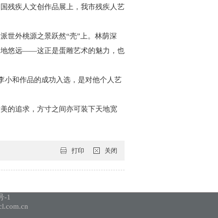
中国残疾人文创作品展上，
我市残疾
人艺
派世外桃源之景跃然“壳”上。林荫深
天地悠远——这正是蛋雕艺术的魅力，也
。李小和作品的成功入选，是对他个人艺
对美的追求，方寸之间亦可装下天地宽
打印
关闭
号-1
com.cn