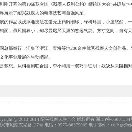
刚刚开幕的第19届联合国
《残疾人权利公约》缔约国大会“共绽放”
界展示了绍兴残疾人的精湛技艺与自强风采。
展的作品以浅浮雕技法在蛋壳上精雕细琢，绿树环拥，小屋悠然，一
构面，虽尺幅狭小，却尽显咫尺天涯的悠远气韵。方寸之间，自有
国总部举行，汇集了浙江、青海等地200余件优秀残疾人文创作品
文化事业发展的生动缩影。
是梦想。从柯桥到联合国，李小和用一双巧手证明：残缺从未阻挡
pyright @ 2013-2014 绍兴残疾人联合会 版权所有 浙ICP备05001334
市城南东光路127号 电话：0575-88375005 电子邮件：sx_bgs@zjcl.