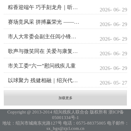
粽香迎端午 巧手刻龙舟｜听障朋友们沉浸式体验传统民俗魅力
2026- 06- 29
赛场竞风采 拼搏赢荣光 —— 绍兴代表队省残运会喜获硕果
2026- 06- 29
市人大常委会副主任闾小锋调研民生实事“精准助残项目”
2026- 06- 29
歌声与微笑同在 关爱与康复同行
2026- 06- 29
市关工委“六一”慰问残疾儿童
2026- 06- 29
以球聚力 残健相融｜绍兴代表队斩获2026年长三角门球推广活...
2026- 05- 27
加载更多
Copyright @ 2013-2014 绍兴残疾人联合会 版权所有 浙ICP备
05001334号-1
地址：绍兴市城南东光路127号 电话：0575-88375005 电子邮件：
sx_bgs@zjcl.com.cn