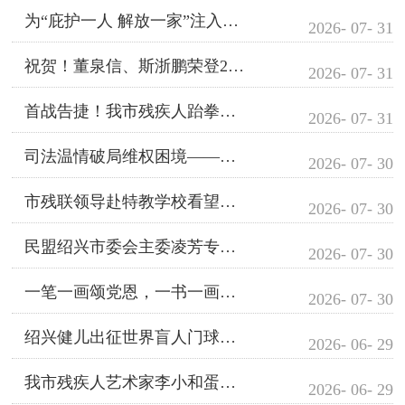
为“庇护一人 解放一家”注入新动能，市残联举办2026年残疾...
2026- 07- 31
祝贺！董泉信、斯浙鹏荣登2026上半年“绍兴好人”，向榜样致...
2026- 07- 31
首战告捷！我市残疾人跆拳道队在省残运会斩获2金3银3铜
2026- 07- 31
司法温情破局维权困境——残疾人交通事故维权案办案实录
2026- 07- 30
市残联领导赴特教学校看望慰问出征省残运会运动员
2026- 07- 30
民盟绍兴市委会主委凌芳专项监督调研市政府民生实事工程“精准助...
2026- 07- 30
一笔一画颂党恩，一书一画送温情
2026- 07- 30
绍兴健儿出征世界盲人门球锦标赛，为国争光！
2026- 06- 29
我市残疾人艺术家李小和蛋雕作品亮相联合国总部
2026- 06- 29